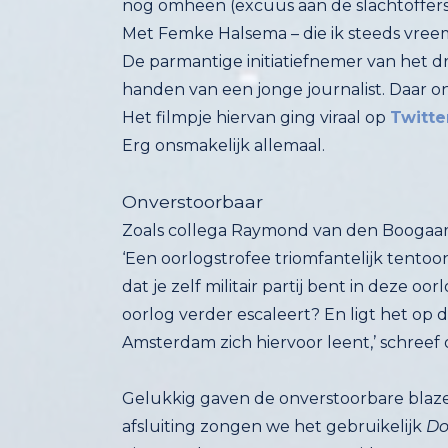
nog omheen (excuus aan de slachtoffers)
Met Femke Halsema – die ik steeds vreem
De parmantige initiatiefnemer van het d
handen van een jonge journalist. Daar on
Het filmpje hiervan ging viraal op
Twitte
Erg onsmakelijk allemaal.
Onverstoorbaar
Zoals collega Raymond van den Boogaa
‘Een oorlogstrofee triomfantelijk tentoo
dat je zelf militair partij bent in deze
oorlog verder escaleert? En ligt het op 
Amsterdam zich hiervoor leent,’ schree
Gelukkig gaven de onverstoorbare blaze
afsluiting zongen we het gebruikelijk
Do