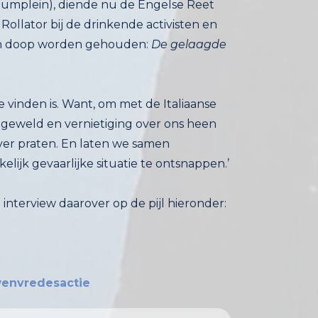
n doop worden gehouden:
De gelaagde
 vinden is. Want, om met de Italiaanse
, geweld en vernietiging over ons heen
 (..) Laten we erover praten. En laten we samen
kkelijk gevaarlijke situatie te ontsnappen.’
nterview daarover op de pijl hieronder:
envredesactie