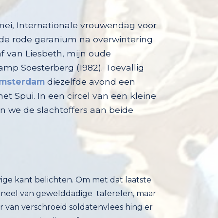
ei, Internationale vrouwendag voor
 de rode geranium na overwintering
t graf van Liesbeth, mijn oude
amp Soesterberg (1982). Toevallig
Amsterdam
diezelfde avond een
vredesmanifestatie op het Spui. In een circel van een kleine
25 diameter, herdachten we de slachtoffers aan beide
oevige kant belichten. Om met dat laatste
toneel van gewelddadige taferelen, maar
r van verschroeid soldatenvlees hing er