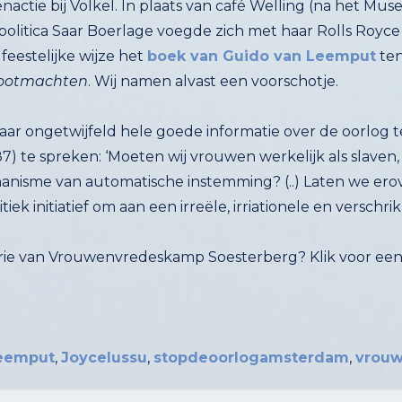
feestelijke wijze het
boek van Guido van Leemput
te
grootmachten
. Wij namen alvast een voorschotje.
r ongetwijfeld hele goede informatie over de oorlog te
7) te spreken: ‘Moeten wij vrouwen werkelijk als slaven
n komen, afgestompt door het mechanisme van automatische instemming?
tiek initiatief om aan een irreële, irriationele en verschri
orie van Vrouwenvredeskamp Soesterberg? Klik voor een i
eemput
,
Joycelussu
,
stopdeoorlogamsterdam
,
vrouw