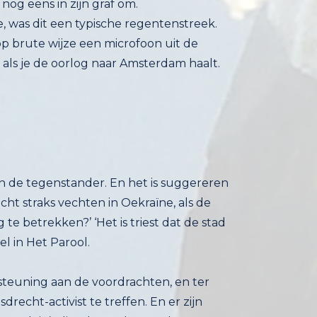
og eens in zijn graf om.
 was dit een typische regentenstreek.
n op brute wijze een microfoon uit de
 als je de oorlog naar Amsterdam haalt.
van de tegenstander. En het is suggereren
 echt straks vechten in Oekraïne, als de
te betrekken?’ ‘Het is triest dat de stad
l in Het Parool.
teuning aan de voordrachten, en ter
drecht-activist te treffen. En er zijn
n café Welling (na het Museumplein), diende nu de Engelse Reet
 zich met haar Rolls Royce Rollator bij de drinkende activisten en