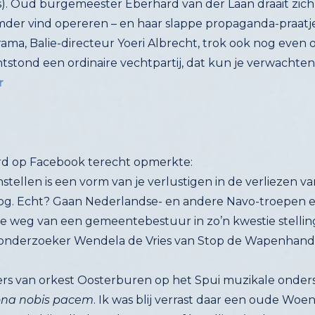
. Oud burgemeester Eberhard van der Laan draait zich n
der vind opereren – en haar slappe propaganda-praatje,
rama, Balie-directeur Yoeri Albrecht, trok ook nog eve
tstond een ordinaire vechtpartij, dat kun je verwachten
r
rd op Facebook terecht opmerkte:
nstellen is een vorm van je verlustigen in de verliezen 
 oorlog. Echt? Gaan Nederlandse- en andere Navo-troepen
de weg van een gemeentebestuur in zo’n kwestie stelling 
f onderzoeker Wendela de Vries van Stop de Wapenhande
rs van orkest Oosterburen op het Spui muzikale onders
na nobis pacem
. Ik was blij verrast daar een oude Woens
nieuwe plannen voor een anti-kernwapenactie bij Volkel. In plaats va
als opvanglocatie. Zelfs de 91-jarige oud-politica Saar Boerlage voegde