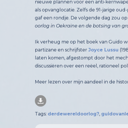
gaf een rondje. De volgende dag zou op 
oorlog in Oekraïne en de botsing van 
Ik verheug me op het boek van Guido waa
partizane en schrijfster
Joyce Lussu
(198
late
discussiëren over een reëel, rationeel poli
Meer lezen over mijn aandeel in de hist
Tags:
derdewereldoorlog?
,
guidovanl