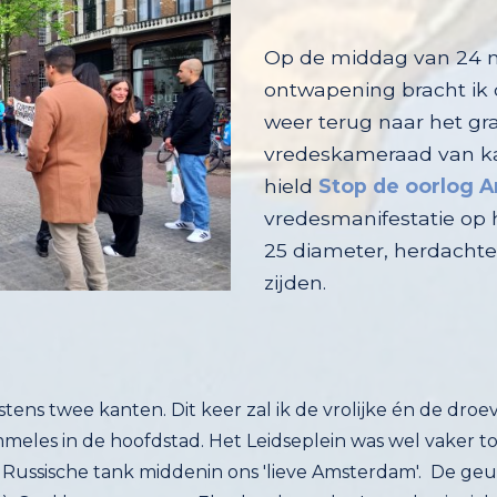
Op de middag van 24 m
ontwapening bracht ik
weer terug naar he
vredeskameraad van k
hield
Stop de oorlog 
zijden.
instens twee kanten. Dit keer zal ik de vrolijke én de dr
ommeles in de hoofdstad. Het Leidseplein was wel vaker 
n Russische tank middenin ons 'lieve Amsterdam'. De geu