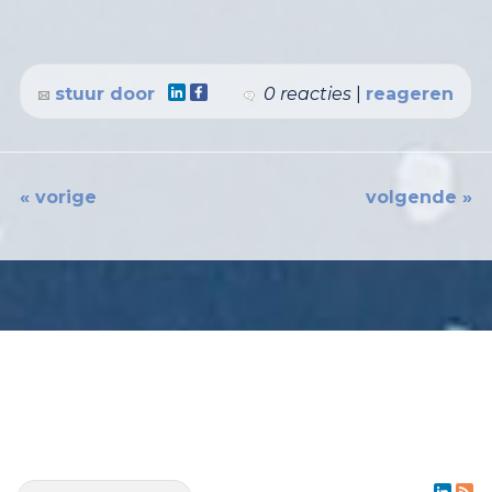
stuur door
0 reacties
|
reageren
« vorige
volgende »