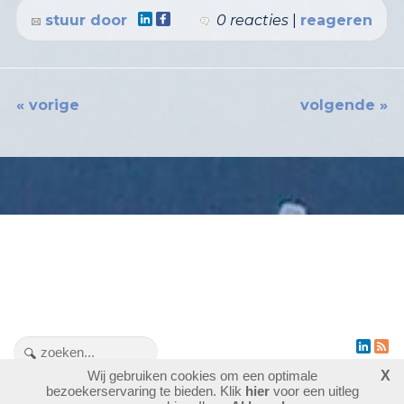
stuur door
0 reacties
|
reageren
« vorige
volgende »
Wij gebruiken cookies om een optimale
X
1476503
bezoekers - 6 online
bezoekerservaring te bieden. Klik
hier
voor een uitleg
login