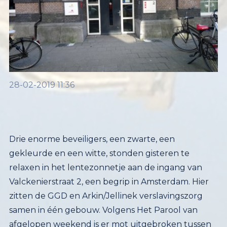
28-02-2019 11:36
Drie enorme beveiligers, een zwarte, een
gekleurde en een witte, stonden gisteren te
relaxen in het lentezonnetje aan de ingang van
Valckenierstraat 2, een begrip in Amsterdam. Hier
zitten de GGD en Arkin/Jellinek verslavingszorg
samen in één gebouw. Volgens Het Parool van
afgelopen weekend is er mot uitgebroken tussen