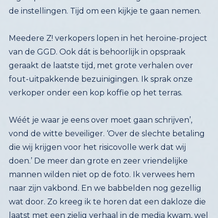
de instellingen. Tijd om een kijkje te gaan nemen.
Meedere Z! verkopers lopen in het heroïne-project
van de GGD. Ook dát is behoorlijk in opspraak
geraakt de laatste tijd, met grote verhalen over
fout-uitpakkende bezuinigingen. Ik sprak onze
verkoper onder een kop koffie op het terras.
Wéét je waar je eens over moet gaan schrijven’,
vond de witte beveiliger. ‘Over de slechte betaling
die wij krijgen voor het risicovolle werk dat wij
doen.’ De meer dan grote en zeer vriendelijke
mannen wilden niet op de foto. Ik verwees hem
naar zijn vakbond. En we babbelden nog gezellig
wat door. Zo kreeg ik te horen dat een dakloze die
laatst met een zielig verhaal in de media kwam, wel
degelijk geholpen wordt en een daklozen-