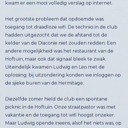
kwam er een mooi volledig verslag op internet.
Het grootste probleem dat opdoemde was
toegang tot draadloze wifi. De technici in de club
hadden uitgezocht dat we de afstand tot de
kelder van de Diaconie niet zouden redden. Een
andere mogelijkheid was het restaurant van de
Hoftuin, maar ook dat signaal bleek te zwak.
Uiteindelijk kwamen Ludwig en Leo met de
oplossing: bij uitzondering konden we inloggen op
de sjieke buren van de Hermitage.
Diezelfde zomer hield de club een spontane
picknic in de Hoftuin. Onze straatpastor was met
vakantie en de toegang tot wifi hoogst onzeker.
Maar Ludwig opende ineens, alsof het niets was, op
zijn smartphone een mobiele hotspot, waar alle
laptops op aan konden sluiten. Dankzij dit wonder
van wifi kon ook Z! Facebook vorige week tijdens