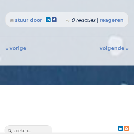
stuur door
0 reacties
|
reageren
« vorige
volgende »