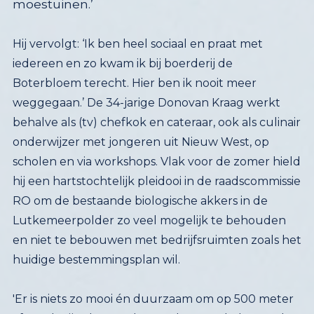
moestuinen.’
Hij vervolgt: ‘Ik ben heel sociaal en praat met
iedereen en zo kwam ik bij boerderij de
Boterbloem terecht. Hier ben ik nooit meer
weggegaan.’ De 34-jarige Donovan Kraag werkt
behalve als (tv) chefkok en cateraar, ook als culinair
onderwijzer met jongeren uit Nieuw West, op
scholen en via workshops. Vlak voor de zomer hield
hij een hartstochtelijk pleidooi in de raadscommissie
RO om de bestaande biologische akkers in de
Lutkemeerpolder zo veel mogelijk te behouden
en niet te bebouwen met bedrijfsruimten zoals het
huidige bestemmingsplan wil.
'Er is niets zo mooi én duurzaam om op 500 meter
afstand mijn sla en paksoy te kunnen halen op de
fiets, lekker in de natuur bezig te zijn, te planten.
En de jongeren hierin mee te nemen. De
ontplooiïng van die jongeren is zó kostbaar, dat valt
niet in geld uit te drukken! Ook de warmte en de
openhartigheid die je ontvangt vanuit het
Voedselpark is enorm behulpzaam. Het is gewoon