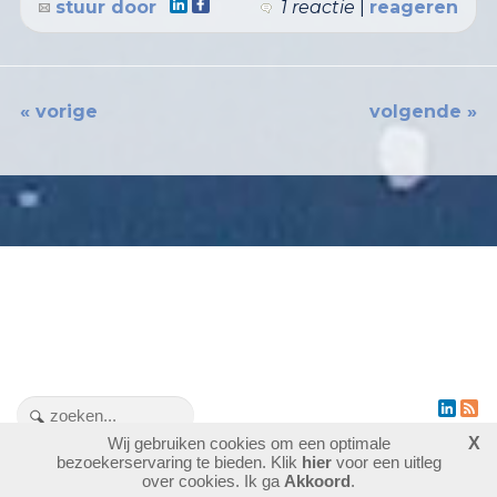
stuur door
1 reactie
|
reageren
« vorige
volgende »
Wij gebruiken cookies om een optimale
X
bezoekerservaring te bieden. Klik
hier
voor een uitleg
1476852
bezoekers - 2 online
login
over cookies. Ik ga
Akkoord
.
laatste wijziging: 04-08-2026
website maken