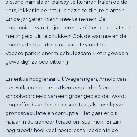
geweldig!' zo bepleitte hij.
Emeritus hoogleraar uit Wageningen, Arnold van
der Valk, noemt de Lutkemeerpolder ‘een
schoolvoorbeeld van een groengebied dat wordt
opgeofferd aan het grootkapitaal, als gevolg van
grondspeculatie en corruptie.’ Het gaat er dit
najaar in de gemeenteraad om spannen. '
Er zijn 
nog steeds heel veel hectares te redden in de 
Lutkemeerpolder. Hoewel het waarschijnlijk niet 
gaat lukken om alle bouwplannen tegen te 
houden, blijft iedere hectare van belang', schrijft 